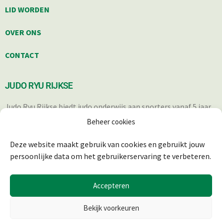
LID WORDEN
OVER ONS
CONTACT
JUDO RYU RIJKSE
Judo Ryu Rijkse biedt judo onderwijs aan sporters vanaf 5 jaar.
Iedereen die op een verantwoorde wijze in staat is om deel te
Beheer cookies
nemen aan de trainingen, is welkom.
Deze website maakt gebruik van cookies en gebruikt jouw
persoonlijke data om het gebruikerservaring te verbeteren.
Accepteren
Bekijk voorkeuren