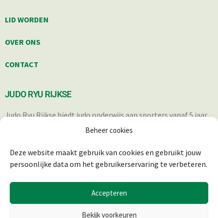
LID WORDEN
OVER ONS
CONTACT
JUDO RYU RIJKSE
Judo Ryu Rijkse biedt judo onderwijs aan sporters vanaf 5 jaar.
Iedereen die op een verantwoorde wijze in staat is om deel te
Beheer cookies
nemen aan de trainingen, is welkom.
Deze website maakt gebruik van cookies en gebruikt jouw
persoonlijke data om het gebruikerservaring te verbeteren.
Accepteren
Bekijk voorkeuren