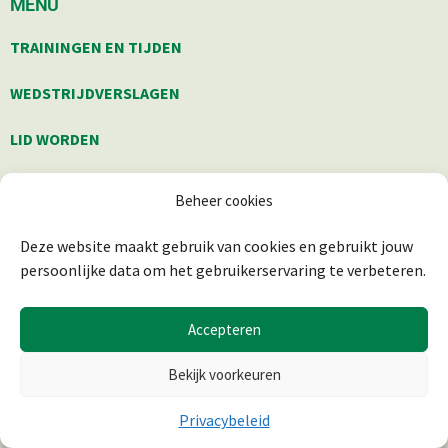
MENU
TRAININGEN EN TIJDEN
WEDSTRIJDVERSLAGEN
LID WORDEN
OVER ONS
Beheer cookies
CONTACT
Deze website maakt gebruik van cookies en gebruikt jouw
persoonlijke data om het gebruikerservaring te verbeteren.
JUDO RYU RIJKSE
Accepteren
Judo Ryu Rijkse biedt judo onderwijs aan sporters vanaf 5 jaar.
Iedereen die op een verantwoorde wijze in staat is om deel te
Bekijk voorkeuren
nemen aan de trainingen, is welkom.
Privacybeleid