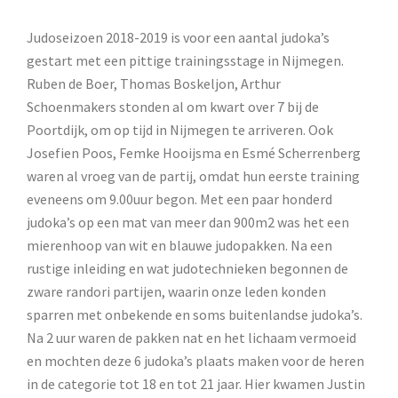
Judoseizoen 2018-2019 is voor een aantal judoka’s
gestart met een pittige trainingsstage in Nijmegen.
Ruben de Boer, Thomas Boskeljon, Arthur
Schoenmakers stonden al om kwart over 7 bij de
Poortdijk, om op tijd in Nijmegen te arriveren. Ook
Josefien Poos, Femke Hooijsma en Esmé Scherrenberg
waren al vroeg van de partij, omdat hun eerste training
eveneens om 9.00uur begon. Met een paar honderd
judoka’s op een mat van meer dan 900m2 was het een
mierenhoop van wit en blauwe judopakken. Na een
rustige inleiding en wat judotechnieken begonnen de
zware randori partijen, waarin onze leden konden
sparren met onbekende en soms buitenlandse judoka’s.
Na 2 uur waren de pakken nat en het lichaam vermoeid
en mochten deze 6 judoka’s plaats maken voor de heren
in de categorie tot 18 en tot 21 jaar. Hier kwamen Justin