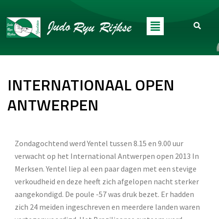
INTERNATIONAAL OPEN
ANTWERPEN
Zondagochtend werd Yentel tussen 8.15 en 9.00 uur
verwacht op het International Antwerpen open 2013 In
Merksen. Yentel liep al een paar dagen met een stevige
verkoudheid en deze heeft zich afgelopen nacht sterker
aangekondigd. De poule -57 was druk bezet. Er hadden
zich 24 meiden ingeschreven en meerdere landen waren