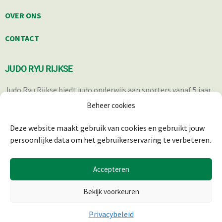
OVER ONS
CONTACT
JUDO RYU RIJKSE
Judo Ryu Rijkse biedt judo onderwijs aan sporters vanaf 5 jaar.
Iedereen die op een verantwoorde wijze in staat is om deel te
Beheer cookies
nemen aan de trainingen, is welkom.
Deze website maakt gebruik van cookies en gebruikt jouw
persoonlijke data om het gebruikerservaring te verbeteren.
Accepteren
Bekijk voorkeuren
Privacybeleid
© 2025 JUDO RYU RIJKSE | REALISATIE & ONDERHOUD:
2BEFRESH