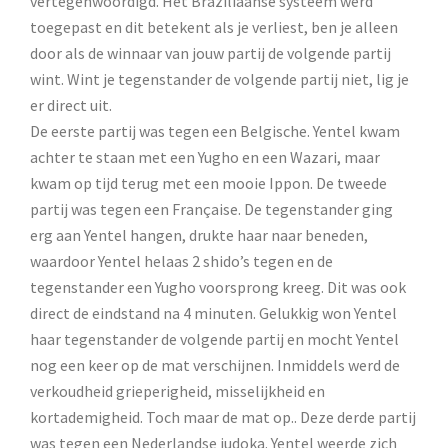
vertegenwoordigd. Het Braziliaanse systeem werd
toegepast en dit betekent als je verliest, ben je alleen
door als de winnaar van jouw partij de volgende partij
wint. Wint je tegenstander de volgende partij niet, lig je
er direct uit.
De eerste partij was tegen een Belgische. Yentel kwam
achter te staan met een Yugho en een Wazari, maar
kwam op tijd terug met een mooie Ippon. De tweede
partij was tegen een Française. De tegenstander ging
erg aan Yentel hangen, drukte haar naar beneden,
waardoor Yentel helaas 2 shido’s tegen en de
tegenstander een Yugho voorsprong kreeg. Dit was ook
direct de eindstand na 4 minuten. Gelukkig won Yentel
haar tegenstander de volgende partij en mocht Yentel
nog een keer op de mat verschijnen. Inmiddels werd de
verkoudheid grieperigheid, misselijkheid en
kortademigheid. Toch maar de mat op.. Deze derde partij
was tegen een Nederlandse judoka. Yentel weerde zich