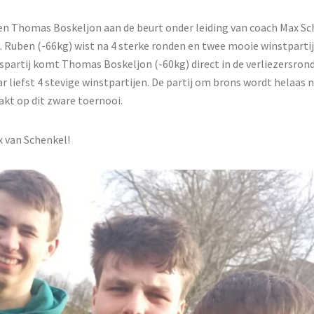
 en Thomas Boskeljon aan de beurt onder leiding van coach Max Sc
 Ruben (-66kg) wist na 4 sterke ronden en twee mooie winstpartij
iespartij komt Thomas Boskeljon (-60kg) direct in de verliezersron
 liefst 4 stevige winstpartijen. De partij om brons wordt helaas n
akt op dit zware toernooi.
 van Schenkel!