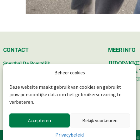
CONTACT
MEER INFO
,
JUDOPAKKE
Sporthal De Poortdijk
Poortdijk 34, 3402 BS IJsselstein.
BESTUUR &
Beheer cookies
PRIVACYBE
Deze website maakt gebruik van cookies en gebruikt
info@judoryurijkse.nl
SITEMAP
jouw persoonlijke data om het gebruikerservaring te
06-41281739
AGENDA
verbeteren.
Accepteren
Bekijk voorkeuren
Privacybeleid
© 2025 JUDO