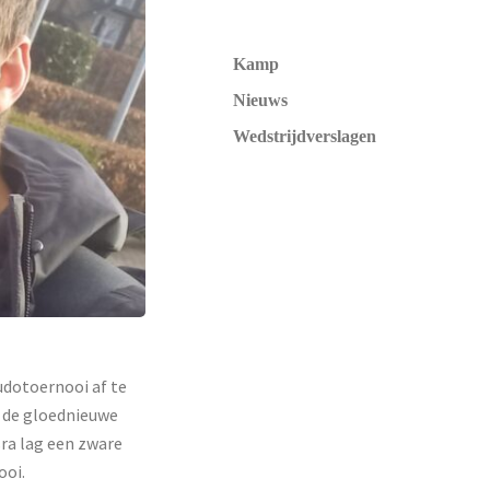
Kamp
Nieuws
Wedstrijdverslagen
udotoernooi af te
n de gloednieuwe
ra lag een zware
ooi.