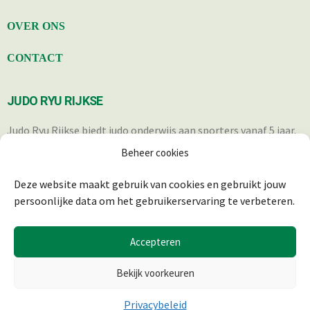
OVER ONS
CONTACT
JUDO RYU RIJKSE
Judo Ryu Rijkse biedt judo onderwijs aan sporters vanaf 5 jaar.
Iedereen die op een verantwoorde wijze in staat is om deel te
Beheer cookies
nemen aan de trainingen, is welkom.
Deze website maakt gebruik van cookies en gebruikt jouw
persoonlijke data om het gebruikerservaring te verbeteren.
Accepteren
Bekijk voorkeuren
Privacybeleid
© 2025 JUDO RYU RIJKSE | REALISATIE & ONDERHOUD:
2BEFRESH