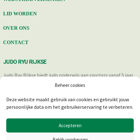
LID WORDEN
OVER ONS
CONTACT
JUDO RYU RIJKSE
Judo Ryu Rijkse biedt judo onderwijs aan sporters vanaf 5 jaar.
Iedereen die op een verantwoorde wijze in staat is om deel te
Beheer cookies
nemen aan de trainingen, is welkom.
Deze website maakt gebruik van cookies en gebruikt jouw
persoonlijke data om het gebruikerservaring te verbeteren.
Accepteren
Bekijk voorkeuren