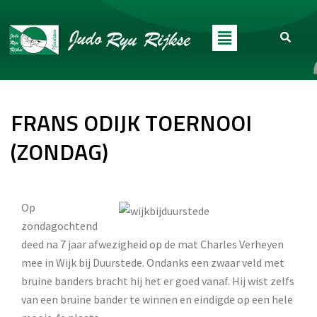
FRANS ODIJK TOERNOOI
(ZONDAG)
Op
zondagochtend
deed na 7 jaar afwezigheid op de mat Charles Verheyen
mee in Wijk bij Duurstede. Ondanks een zwaar veld met
bruine banders bracht hij het er goed vanaf. Hij wist zelfs
van een bruine bander te winnen en eindigde op een hele