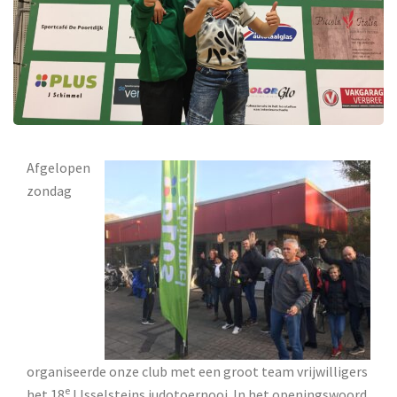
Afgelopen
zondag
organiseerde onze club met een groot team vrijwilligers
e
het 18
IJsselsteins judotoernooi. In het openingswoord