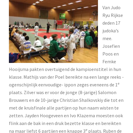
Van Judo
Ryu Rijkse
deden 17
judoka’s
mee.
Josefien
Poos en
Femke
Hooijsma pakten overtuigend de kampioenstitel in hun
klasse. Mathijs van der Poel bereikte na een lange reeks -
e
ogenschijnlijk eenvoudige- ippon zeges eveneens de 1
plaats. Zilver was er voor de jonge (8-jarige) Salomon
Brouwers en de 10-jarige Christian Shalkovskiy die tot en
met de kruisfinale alle partijen op hun naam wisten te
zetten. Jayden Hoogeveen en Ivo Klazema moesten ook
flink aan de bak in een druk bezette klasse en bereikten
e
na maar liefst 6 partijen een knappe 3
plaats
. Ruben de