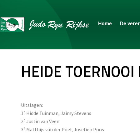
Home
De veren
HEIDE TOERNOOI 
Uitslagen:
e
1
Hidde Tuinman, Jaimy Stevens
e
2
Justin van Veen
e
3
Matthijs van der Poel, Josefien Poos