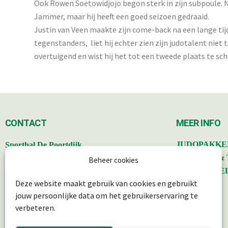
Ook Rowen Soetowidjojo begon sterk in zijn subpoule. Na
Jammer, maar hij heeft een goed seizoen gedraaid.
Justin van Veen maakte zijn come-back na een lange tijd 
tegenstanders, liet hij echter zien zijn judotalent ni
overtuigend en wist hij het tot een tweede plaats te sc
CONTACT
MEER INFO
,
JUDOPAKKE
Sporthal De Poortdijk
Poortdijk 34, 3402 BS IJsselstein.
BESTUUR &
Beheer cookies
PRIVACYBE
Deze website maakt gebruik van cookies en gebruikt
info@judoryurijkse.nl
SITEMAP
jouw persoonlijke data om het gebruikerservaring te
06-41281739
AGENDA
verbeteren.