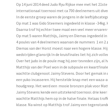
Op 14 juni 2014 deed Judo Ryu Rijkse mee met het 21ste H
internationaal toernooi met ca 700 deelnemers uit dive
In de eerste groep waren de jongens in de leeftijdscatego
Op mat 1 was Gido Steemers ingedeeld in klasse -34kg. 
Daarna trof hij echter twee maal een veel meer ervaren
Op mat 5 waren Matthijs, Jaimy en Diemas ingedeeld in 
4 poules van 4 deelnemers waarvan de nummers 1 en 2 z
Diemas van der Horst moest naar een hogere klasse. Hij 
wedstrijden glansrijk In de kruisfinales liet hij zich vo
Over het judo in de poule mag hij zeer tevreden zijn, al 
Matthijs van der Poel won in de subpoule en kwartfinale 
wachtte clubgenoot Jaimy Stevens. Door het gemak in d
een yuko incasseren. Hij herstelde knap met een waza-a
houdgreep. Het werd een mooie bronzen plak voor Matt
Jaimy Stevens kende een uitstekend toernooi. drie keer i
wachtte Matthijs hem op in de halve finale. Helaas troffe
klasse. Na winst op Matthijs trof Jaimy een tegenstand