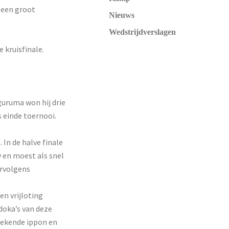
t een groot
Nieuws
Wedstrijdverslagen
 kruisfinale.
guruma won hij drie
s einde toernooi.
 In de halve finale
 en moest als snel
ervolgens
en vrijloting
udoka’s van deze
etekende ippon en