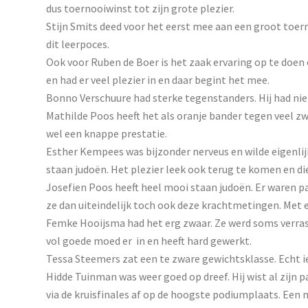
dus toernooiwinst tot zijn grote plezier.
Stijn Smits deed voor het eerst mee aan een groot toer
dit leerpoces.
Ook voor Ruben de Boer is het zaak ervaring op te doen
en had er veel plezier in en daar begint het mee.
Bonno Verschuure had sterke tegenstanders. Hij had niet 
Mathilde Poos heeft het als oranje bander tegen veel z
wel een knappe prestatie.
Esther Kempees was bijzonder nerveus en wilde eigenlijk
staan judoën. Het plezier leek ook terug te komen en d
Josefien Poos heeft heel mooi staan judoën. Er waren p
ze dan uiteindelijk toch ook deze krachtmetingen. Met 
Femke Hooijsma had het erg zwaar. Ze werd soms verrast 
vol goede moed er in en heeft hard gewerkt.
Tessa Steemers zat een te zware gewichtsklasse. Echt i
Hidde Tuinman was weer goed op dreef. Hij wist al zijn 
via de kruisfinales af op de hoogste podiumplaats. Een