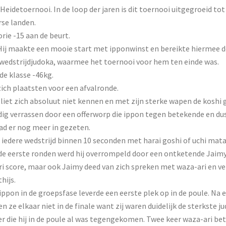
eidetoernooi. In de loop der jaren is dit toernooi uitgegroeid to
rse landen.
rie -15 aan de beurt.
Hij maakte een mooie start met ipponwinst en bereikte hiermee de
 wedstrijdjudoka, waarmee het toernooi voor hem ten einde was.
de klasse -46kg.
ich plaatsten voor een afvalronde.
liet zich absoluut niet kennen en met zijn sterke wapen de koshi 
lledig verrassen door een offerworp die ippon tegen betekende en du
had er nog meer in gezeten.
iedere wedstrijd binnen 10 seconden met harai goshi of uchi mata.
e eerste ronden werd hij overrompeld door een ontketende Jaimy
ri score, maar ook Jaimy deed van zich spreken met waza-ari en v
hijs.
ppon in de groepsfase leverde een eerste plek op in de poule. Na e
n ze elkaar niet in de finale want zij waren duidelijk de sterkste j
er die hij in de poule al was tegengekomen. Twee keer waza-ari b