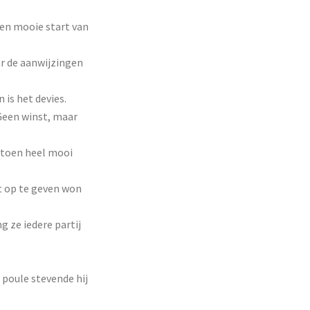
Een mooie start van
ar de aanwijzingen
 is het devies.
 Geen winst, maar
t toen heel mooi
t op te geven won
 ze iedere partij
 poule stevende hij