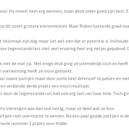
nooi. Hij moest heel erg wennen, maar deed zeker goed zijn best. 
 op dit soort grotere evenementen. Maar Ruben luisterde goed na
helemaal zijn dag maar liet wel zien dat er potentie is. Volhouden
ware tegenstandsters met veel ervaring heel erg netjes gejudood.
 niet de mat op. Met enige druk ging ze uiteindelijk toch en heef
ie overwinning heeft ze mooi geboekt.
aar zware partijen maar door soms heel defensief te judoën en nie
een verdiende derde plaats een mooi resultaat.
door de tegenstander en had ook erg last van haar knie. Toch ging
ets inbrengen was dan ook lastig, maar ze deed wat ze kon.
partijen met overmacht te winnen. Na een paar goede partijen in de
 mooie nummer 1 plaats voor Hidde.