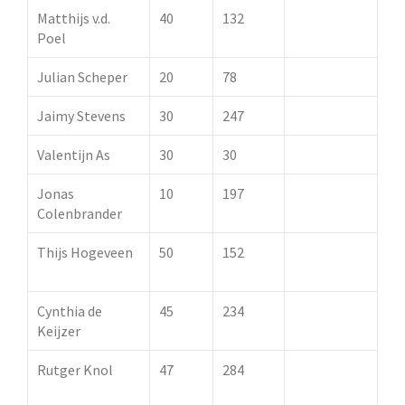
Matthijs v.d.
40
132
100 pt.
Poel
oorkonde
Julian Scheper
20
78
Jaimy Stevens
30
247
Valentijn As
30
30
Jonas
10
197
Colenbrander
Thijs Hogeveen
50
152
150 pt.
oorkonde
Cynthia de
45
234
200 pt.
Keijzer
oorkonde
Rutger Knol
47
284
250 pt.
oorkonde +