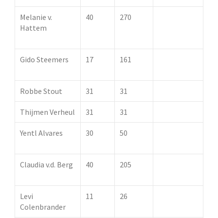
Melanie v.
40
270
250 pt.
Hattem
oorkonde +
trofee
Gido Steemers
17
161
150 pt.
oorkonde
Robbe Stout
31
31
Thijmen Verheul
31
31
Yentl Alvares
30
50
50 pt.
oorkonde
Claudia v.d. Berg
40
205
200 pt.
oorkonde
Levi
11
26
Colenbrander