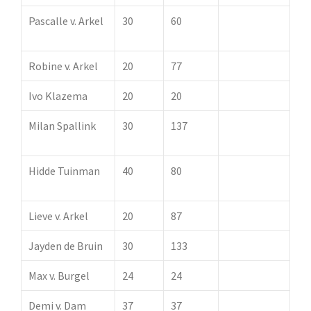
Pascalle v. Arkel
30
60
50 pt.
Oorkonde
Robine v. Arkel
20
77
Ivo Klazema
20
20
Milan Spallink
30
137
100 pt.
oorkonde
Hidde Tuinman
40
80
50 pt.
oorkonde
Lieve v. Arkel
20
87
Jayden de Bruin
30
133
Max v. Burgel
24
24
Demi v. Dam
37
37