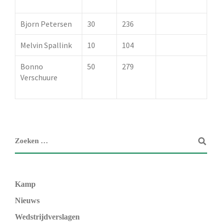
trofee
Bjorn Petersen
30
236
Melvin Spallink
10
104
Bonno
50
279
250 pt.
Verschuure
oorkonde +
trofee
Kamp
Nieuws
Wedstrijdverslagen