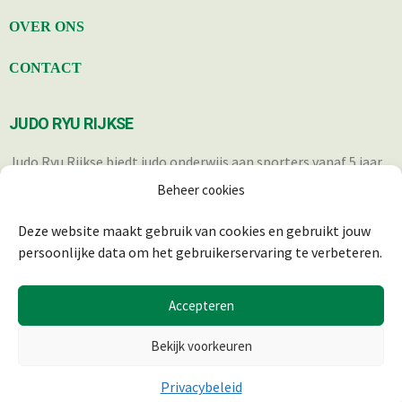
OVER ONS
CONTACT
JUDO RYU RIJKSE
Judo Ryu Rijkse biedt judo onderwijs aan sporters vanaf 5 jaar.
Iedereen die op een verantwoorde wijze in staat is om deel te
Beheer cookies
nemen aan de trainingen, is welkom.
Deze website maakt gebruik van cookies en gebruikt jouw
persoonlijke data om het gebruikerservaring te verbeteren.
Accepteren
Bekijk voorkeuren
Privacybeleid
© 2025 JUDO RYU RIJKSE | REALISATIE & ONDERHOUD:
2BEFRESH