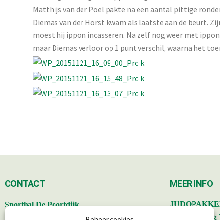
Matthijs van der Poel pakte na een aantal pittige ronden
Diemas van der Horst kwam als laatste aan de beurt. Zij
moest hij ippon incasseren. Na zelf nog weer met ippon 
maar Diemas verloor op 1 punt verschil, waarna het toe
CONTACT
MEER INFO
,
JUDOPAKKE
Sporthal De Poortdijk
Poortdijk 34, 3402 BS IJsselstein.
BESTUUR &
Beheer cookies