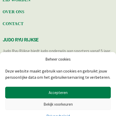
OVER ONS
CONTACT
JUDO RYU RIJKSE
Judo Ryu Rijkse biedt judo onderwijs aan sporters vanaf 5 jaar.
Iedereen die op een verantwoorde wijze in staat is om deel te
Beheer cookies
nemen aan de trainingen, is welkom.
Deze website maakt gebruik van cookies en gebruikt jouw
persoonlijke data om het gebruikerservaring te verbeteren.
Accepteren
Bekijk voorkeuren