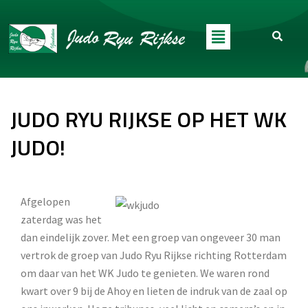
JUDO RYU RIJKSE OP HET WK
JUDO!
Afgelopen
zaterdag was het
dan eindelijk zover. Met een groep van ongeveer 30 man
vertrok de groep van Judo Ryu Rijkse richting Rotterdam
om daar van het WK Judo te genieten. We waren rond
kwart over 9 bij de Ahoy en lieten de indruk van de zaal op