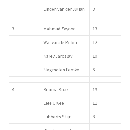
Linden van der Julian
8
3
Mahmud Zayana
13
Wal van de Robin
12
Karev Jaroslav
10
Slagmolen Femke
6
4
Bouma Boaz
13
Lele Urvee
11
Lubberts Stijn
8