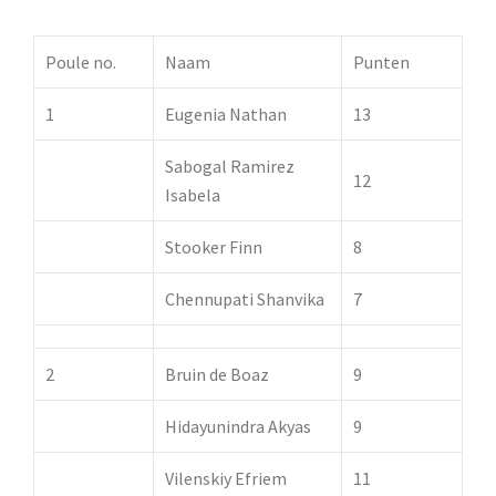
Poule no.
Naam
Punten
1
Eugenia Nathan
13
Sabogal Ramirez
12
Isabela
Stooker Finn
8
Chennupati Shanvika
7
2
Bruin de Boaz
9
Hidayunindra Akyas
9
Vilenskiy Efriem
11