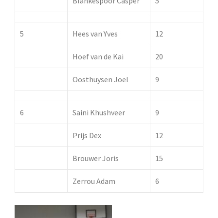
Blankespoor Casper
5
5
Hees van Yves
12
Hoef van de Kai
20
Oosthuysen Joel
9
6
Saini Khushveer
9
Prijs Dex
12
Brouwer Joris
15
Zerrou Adam
6