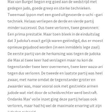
Max van Burgel begon erg goed aan de wedstrijd met
gedegen judo, goede greep en sterke technieken.
Tweemaal ippon met een goed uitgevoerde o-uchi –gari
techniek. Helaas verliepen de derde en vierde partij
minder succesvol. Dus twee verloren, twee gewonnen:
Een prima prestatie. Maar toen bleek in de einduitslag
dat 3 judoka’s exact gelijk waren geëindigd, dus er moest
opnieuw gejudood worden (in een inmiddels lege zaal).
De eerste partij van de herkansing was tegen de judoka
die Max al twee keer had verslagen maar nu kon de
tegenstander twee keer overnemen, twee keer waza-ari
tegen dus verloren. De tweede en laatste partij was heel
zwaar, met name omdat de tegenstander groter en
zwaarder was, maar vooral ook met gestrekte armen
judode wat niet door de scheidsrechter werd bestraft.
Ondanks Max’ volle inzet ging deze partij helaas ook
verloren, maar had hij wel de maximale ervaring uit zijn
judodag gehaald.