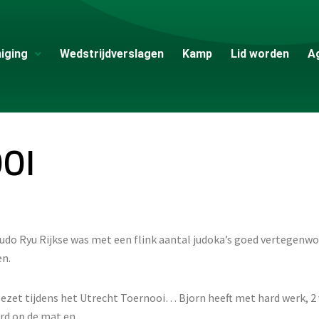
iging
Wedstrijdverslagen
Kamp
Lid worden
A
OI
udo Ryu Rijkse was met een flink aantal judoka’s goed vertegenwo
en.
zet tijdens het Utrecht Toernooi… Bjorn heeft met hard werk, 2 v
rd op de mat en