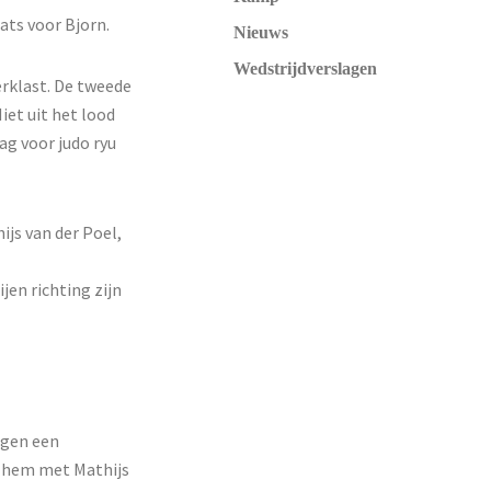
ats voor Bjorn.
Nieuws
Wedstrijdverslagen
rklast. De tweede
iet uit het lood
g voor judo ryu
js van der Poel,
jen richting zijn
egen een
g hem met Mathijs