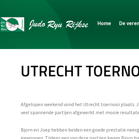
Home
De veren
UTRECHT TOERNO
Afgelopen weekend vond het Utrecht toernooi plaats. J
veel spannende partijen afgewerkt met mooie resultat
Bjorn en Joep hebben beiden een goede prestatie neerge
gewonnen. Tijdens een van deze partijen kwam Bjorn ha