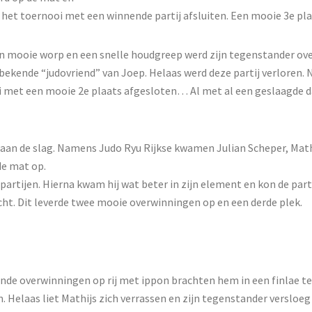
on het toernooi met een winnende partij afsluiten. Een mooie 3e pla
n mooie worp en een snelle houdgreep werd zijn tegenstander ove
kende “judovriend” van Joep. Helaas werd deze partij verloren. N
i met een mooie 2e plaats afgesloten… Al met al een geslaagde da
aan de slag. Namens Judo Ryu Rijkse kwamen Julian Scheper, Mathi
de mat op.
partijen. Hierna kwam hij wat beter in zijn element en kon de parti
cht. Dit leverde twee mooie overwinningen op en een derde plek.
kende overwinningen op rij met ippon brachten hem in een finlae t
 Helaas liet Mathijs zich verrassen en zijn tegenstander versloe