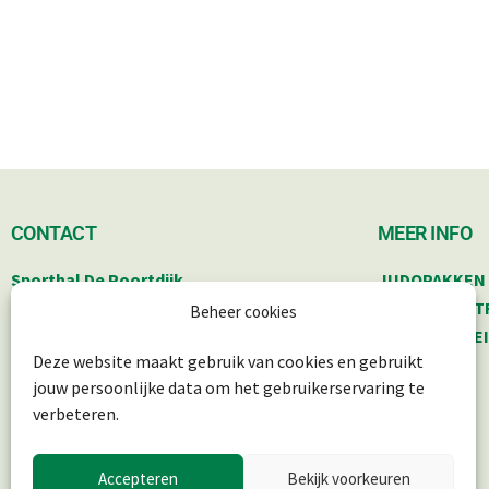
CONTACT
MEER INFO
Sporthal De Poortdijk
,
JUDOPAKKEN 
Poortdijk 34, 3402 BS IJsselstein.
BESTUUR & T
Beheer cookies
PRIVACYBELE
Deze website maakt gebruik van cookies en gebruikt
info@judoryurijkse.nl
SITEMAP
jouw persoonlijke data om het gebruikerservaring te
06-41281739
AGENDA
verbeteren.
Accepteren
Bekijk voorkeuren