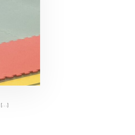
e […]