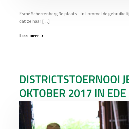
Esmé Scherrenberg 3e plaats In Lommel de gebruikelij
dat ze haar […]
Lees meer
DISTRICTSTOERNOOI 
OKTOBER 2017 IN EDE