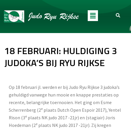
18 FEBRUARI: HULDIGING 3
JUDOKA’S BIJ RYU RIJKSE
Op 18 februari jl. werden er bij Judo Ryu Rijkse 3 judoka’s
gehuldigd vanwege hun mooie en knappe prestaties op
recente, belangrijke toernooien. Het ging om Esme
e
Scherrenberg (2
plaats Dutch Open Espoir 2017), Yentel
e
Rison (3
plaats NK judo 2017 -21jr) en (stagiair) Joris
e
Hoedeman (2
plaats NK judo 2017 -21jr). Zij kregen