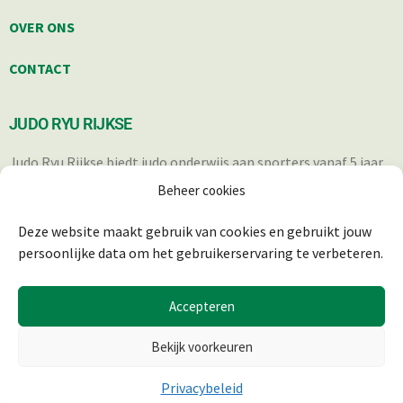
OVER ONS
CONTACT
JUDO RYU RIJKSE
Judo Ryu Rijkse biedt judo onderwijs aan sporters vanaf 5 jaar.
Iedereen die op een verantwoorde wijze in staat is om deel te
Beheer cookies
nemen aan de trainingen, is welkom.
Deze website maakt gebruik van cookies en gebruikt jouw
persoonlijke data om het gebruikerservaring te verbeteren.
Accepteren
Bekijk voorkeuren
Privacybeleid
© 2025 JUDO RYU RIJKSE | REALISATIE & ONDERHOUD:
2BEFRESH